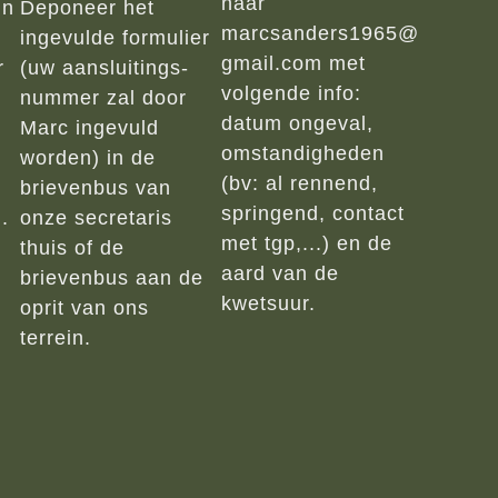
naar
in
Deponeer het
marcsanders1965@
ingevulde formulier
gmail.com met
r
(uw aansluitings-
volgende info:
nummer zal door
datum ongeval,
Marc ingevuld
omstandigheden
worden) in de
(bv: al rennend,
brievenbus van
springend, contact
.
onze secretaris
met tgp,...) en de
thuis of de
aard van de
brievenbus aan de
kwetsuur.
oprit van ons
terrein.