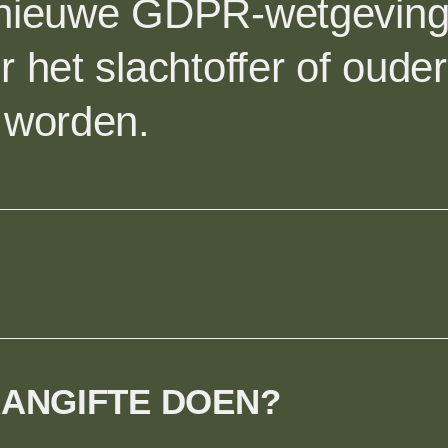
 nieuwe GDPR-wetgeving
r het slachtoffer of oude
 worden​.
AANGIFTE DOEN?