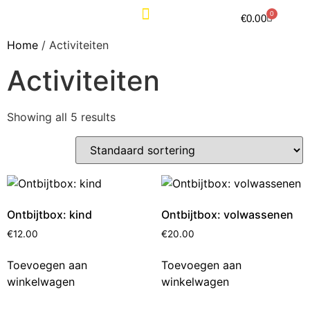
0
€
0.00
KLASSEMENTEN & TRAININGSUREN
Home
/ Activiteiten
Activiteiten
Showing all 5 results
Ontbijtbox: kind
Ontbijtbox: volwassenen
€
12.00
€
20.00
Toevoegen aan
Toevoegen aan
winkelwagen
winkelwagen