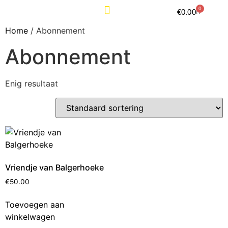
0
€
0.00
KLASSEMENTEN & TRAININGSUREN
Home
/ Abonnement
Abonnement
Enig resultaat
Vriendje van Balgerhoeke
€
50.00
Toevoegen aan
winkelwagen